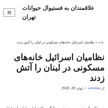
علاقمندان به فستیوال حیوانات
پرش
تهران
به
محتوا
خانه
»
نظامیان اسرائیل خانه‌های مسکونی در لبنان را آتش زدند
نظامیان اسرائیل خانه‌های
مسکونی در لبنان را آتش
زدند
از
aminkav
ژوئن 28, 2026
در حالی که رژیم صهیونیستی به تازگی توافق اولیه را با دولت لبنان