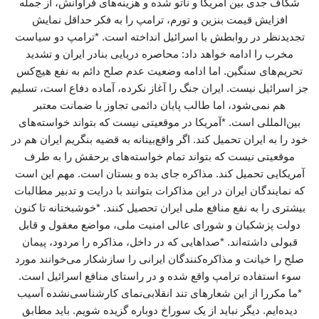
شکاف جدی بین آمریکا و ناتو شده و هزینه‌های فراوانش، از جمله
افزایش قیمت بنزین و تورم، ترامپ را به فکر حداقل نمایش
تجدیدنظر در روابطش با اسرائیل انداخته است. *ترامپ دو سیاست
مخرب را ادامه خواهد داد: محاصره دریایی بنادر ایران و تشدید
تحریم‌های سنگین. اما ادامه وضعیت عدم صلح دائم به نفع هیچ‌کس
جز اسرائیل نیست. ایران جنگ را آغاز نکرده، آماده دفاع است، تسلیم
هم نمی‌شود، اما طالب پایان دائمی تجاوز با ضمانت معتبر
بین‌المللی است. *آمریکا در موقعیتی نیست که بتواند خواسته‌های
خود را به ایران تحمیل کند. اگر واقع‌بینانه به قضیه بنگریم ایران هم در
موقعیتی نیست که بتواند تمام خواسته‌های برحقش را به طرف
آمریکایی تحمیل کند. مذاکره جای بده و بستان است. مهم این است
که نمایندگان ایران در این مذاکرات بتوانند با درایت و تدبیر مطالبات
بیشتری را به نفع منافع ملی ایران تحصیل کنند. *خوشبختانه تا کنون
دولت پزشکیان و شورای عالی امنیت ملی، مواضع معقول و قابل
قبولی داشته‌اند. *صداهایی که در داخل، مذاکره را مردود، پیمان
صلح را خیانت و مذاکره‌کنندگان ایرانی را سازشکار می‌خوانند مورد
سوء استفاده ترامپ واقع شده و در راستای منافع اسرائیل است.
*ما مکررا از این شعارهای تند انقلابی‌نمای کارشناسی‌نشده آسیب
دیده‌ایم. دیگر نباید از یک سوراخ دوباره گزیده شویم. باید مطابق