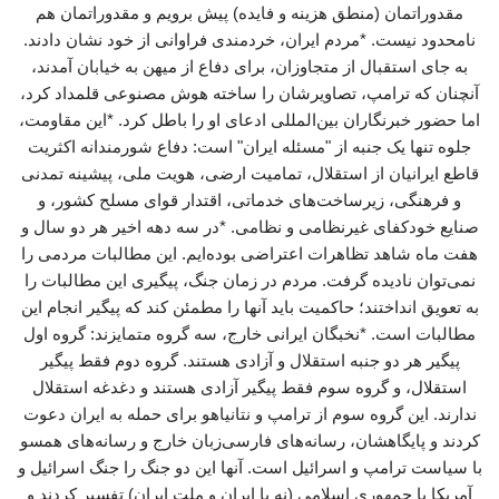
مقدوراتمان (منطق هزینه و فایده) پیش برویم و مقدوراتمان هم
نامحدود نیست. *مردم ایران، خردمندی فراوانی از خود نشان دادند.
به جای استقبال از متجاوزان، برای دفاع از میهن به خیابان آمدند،
آنچنان که ترامپ، تصاویرشان را ساخته هوش مصنوعی قلمداد کرد،
اما حضور خبرنگاران بین‌المللی ادعای او را باطل کرد. *این مقاومت،
جلوه تنها یک جنبه از "مسئله ایران" است: دفاع شورمندانه اکثریت
قاطع ایرانیان از استقلال، تمامیت ارضی، هویت ملی، پیشینه تمدنی
و فرهنگی، زیرساخت‌های خدماتی، اقتدار قوای مسلح کشور، و
صنایع خودکفای غیرنظامی و نظامی. *در سه دهه اخیر هر دو سال و
هفت ماه شاهد تظاهرات اعتراضی بوده‌ایم. این مطالبات مردمی را
نمی‌توان نادیده گرفت. مردم در زمان جنگ، پیگیری این مطالبات را
به تعویق انداختند؛ حاکمیت باید آنها را مطمئن کند که پیگیر انجام این
مطالبات است. *نخبگان ایرانی خارج، سه گروه متمایزند: گروه اول
پیگیر هر دو جنبه استقلال و آزادی هستند. گروه دوم فقط پیگیر
استقلال، و گروه سوم فقط پیگیر آزادی هستند و دغدغه استقلال
ندارند. این گروه سوم از ترامپ و نتانیاهو برای حمله به ایران دعوت
کردند و پایگاهشان، رسانه‌های فارسی‌زبان خارج و رسانه‌های همسو
با سیاست ترامپ و اسرائیل است. آنها این دو جنگ را جنگ اسرائیل و
آمریکا با جمهوری اسلامی (نه با ایران و ملت ایران) تفسیر کردند و