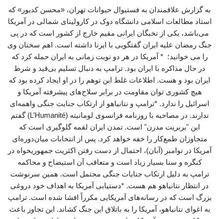
به گزارش علاقمندان به فستیوال حیوانات تهران، «محسن کدیور» که
استاد مطالعات اسلامی دانشگاه دوک در کارولینای شمالی در آمریکا
می‌باشد، یکی از نخبگان ایرانی مقیم خارج از کشور است که در پی
جنگ رمضان علیه ایران گفتگویی با ایرنا داشته است. اهم سخنان وی
را می خوانید؛ * آمریکا در هر دو نوبت زمانی به ایران حمله کرد که
در حال مذاکره با ایران بود. ترامپ به دنبال تسلیم بی‌قید و شرط
ایران بود و هست. اطلاعات غلط این توهم را در او ایجاد کرده بود که
هیچ کشوری توان مقاومت در برابر سلاح‌های پیشرفته آمریکا و
اسرائیل را ندارد. *ترامپ و نتانیاهو از ارتکاب جنایت جنگی واهمه‌ای
ندارند. در مصاحبه با روزنامه فرانسوی لومانیته (L’Humanité) گفتم
این "بربریت مدرن" است. تمدن ایران لقمه گلوگیری است که
متجاوزان طمع‌کار را خفه خواهد کرد. پس از انتخابات میان‌دوره‌ای
آمریکا در نوامبر (آبان)، احتمال از دست رفتن اکثریت جمهوریخواه در
کنگره و سنا بسیار زیاد است و متعاقب آن استیضاح و محاکمه
ترامپ به دلیل ارتکاب جنایات جنگی محتمل است. همین سرنوشت
در انتظار نتانیاهو هم هست. *دستیابی آمریکا به اهداف خود دروغی
بزرگ است که در رسانه‌های آمریکایی مکرراً افشا شده است. ترامپ
به اغوای نتانیاهو، آمریکا را به باتلاق این جنگ کشاند. این تجاوز باعث