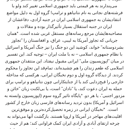
می‌پندارند به هر قیمتی باید جمهوری اسلامی تغییر کند ولو با
فرشته‌های نجاتی به نام نتانیاهو و ترامپ! گروه اول به دلیل مواضع
انتقادیشان به جمهوری اسلامی ایران در جنبه آزادی، دفاعشان از
ایران در جنبه استقلال بسیار تأثیرگذار بوده و مقالات و
مصاحبه‌هایشان مرجع رسانه‌های مستقل غربی شده است. *همان
جریانی که تجاوز آمریکا به لیبی، عراق، و افغانستان را "تجاوز
بشردوستانه" خواند، کوشید این دو جنگ را نیز جنگ آمریکا و اسرائیل
با نظام جمهوری اسلامی – نه با ملت ایران – توجیه کند. این تفسیر
در میان "اپوزیسیون ملی" ایرانی مقبول نیفتاد. این منتقدان جمهوری
اسلامی که طعم زندان را هم چشیده‌اند، تمام‌قد این تجاوز را محکوم
کردند. از دیدگاه گروه اول و دوم نخبگان ایرانی، هرکسی که مداخله
خارجی را قبح‌زدایی کند یا از جنایتکارانی چون نتانیاهو و ترامپ برای
حمله به ایران دعوت کند، یا "نادان" است، یا بی‌لکنت زبان "خائن و
مزدور اجنبی"، یا هر دو. *پایگاه تاثیر گروه سوم (اپوزیسیون وابسته به
اسرائیل و آمریکا) بدون تردید رسانه‌های فارسی زبان خارج از کشور
است. *نخبگان ایرانی در زمره تحصیل‌کرده‌ترین و موفق‌ترین
اقلیت‌های مهاجر در آمریکا و اروپا هستند. بازگشت آنها می‌تواند به
چرخه ارتقای آبادی و آزادی ایران کمک فراوانی کند؛ هم از حیث