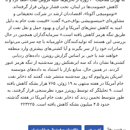
کاهش خصومت‌ها در لبنان، تحت فشار نزولی قرار گرفته‌اند.
«تومومیچی آکوتا»، اقتصاددان ارشد در شرکت تحقیقاتی و
مشاوره‌ای «میتسوبیشی یواف‌جی» گفت: «قیمت نفت خام به دلیل
امید به کاهش تنش‌های آمریکا و ایران و بهبود حمل و نقل نفت از
طریق تنگه هرمز کاهش یافته است.» سرمایه‌گذاران همچنین در حال
بررسی این هستند که تولیدکنندگان خاورمیانه با چه سرعتی می‌توانند
صادرات خود را از سر بگیرند و آیا کشتی‌های بیشتری وارد منطقه
خواهند شد یا خیر. بر اساس گزارش رویترز، داده‌های ردیابی
کشتی‌ها نشان داد که سه ابرنفتکش روز سه‌شنبه از تنگه هرمز عبور
کردند. در همین حال، منابع بازار با استناد به داده‌های موسسه
امریکن پترولیوم که روز سه‌شنبه منتشر شد، گفتند که ذخایر نفت
خام آمریکا در هفته منتهی به ۱۹ ژوئن، ۷۶۵ هزار بشکه کاهش یافته
است. ۹ تحلیلگر که توسط رویترز مورد نظرسنجی قرار گرفتند، به
طور متوسط تخمین زدند که ذخایر نفت خام آمریکا در هفته گذشته،
حدود ۴.۵ میلیون بشکه کاهش یافته است. ۲۲۳۲۲۵
برچسب‌ها:
اخرین خبر
علاقمندان به فستیوال حیوانات تهران