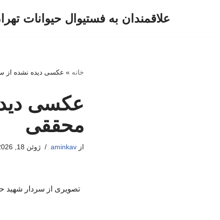
علاقمندان به فستیوال حیوانات تهرا
پرش
به
محتوا
خانه
»
عکسی دیده نشده از سر
عکسی دیده 
محققی
از
aminkav
ژوئن 18, 2026
تصویری از سردار شهید حا