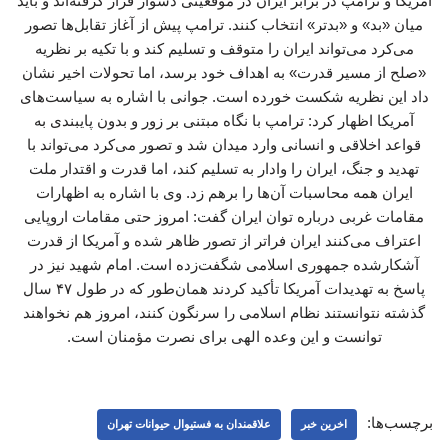
آمریکا و ترامپ در برابر ایران در موقعیتی دشوار قرار گرفته‌اند و باید
میان «بد» و «بدتر» انتخاب کنند. ترامپ پیش از آغاز تقابل‌ها تصور
می‌کرد می‌تواند ایران را متوقف و تسلیم کند و با تکیه بر نظریه
«صلح از مسیر قدرت» به اهداف خود برسد، اما تحولات اخیر نشان
داد این نظریه شکست خورده است. جوانی با اشاره به سیاست‌های
آمریکا اظهار کرد: ترامپ با نگاه مبتنی بر زور و بدون پایبندی به
قواعد اخلاقی و انسانی وارد میدان شد و تصور می‌کرد می‌تواند با
تهدید و جنگ، ایران را وادار به تسلیم کند، اما قدرت و اقتدار ملت
ایران همه محاسبات آن‌ها را برهم زد. وی با اشاره به اظهارات
مقامات غربی درباره توان ایران گفت: امروز حتی مقامات اروپایی
اعتراف می‌کنند ایران فراتر از تصور ظاهر شده و آمریکا از قدرت
آشکارشده جمهوری اسلامی شگفت‌زده است. امام شهید نیز در
پاسخ به تهدیدات آمریکا تأکید کردند همان‌طور که در طول ۴۷ سال
گذشته نتوانستند نظام اسلامی را سرنگون کنند، امروز هم نخواهند
توانست و این وعده الهی برای نصرت مؤمنان است.
برچسب‌ها:
اخرین خبر
علاقمندان به فستیوال حیوانات تهران