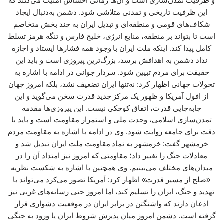
و ظرفیت تمدن‌سازی است و آن‌ها زمانی احساس امنیت می‌کنند که
این ظرفیت تاریخی و تمدنی متلاشی شود. دشمن به‌دنبال ایجاد
شکاف‌های قومی و منطقه‌ای و تبدیل ایران به چند بخش متخاصم
است تا بتواند بر منطقه، منابع انرژی، خلیج فارس و تنگه هرمز تسلط
کامل پیدا کند. اینکه ملت ایران با وجود همه فشارها ایستاد و اجازه
نداد دشمن به اهدافش برسد، بزرگ‌ترین پیروزی است و باید این
حقیقت برای مردم تبیین شود. سردار جوانی در ادامه با اشاره به
تحولات جهانی اظهار کرد: نه‌تنها ایران تضعیف نشد، بلکه امروز جهان
از افول آمریکا و ظهور یک مرکز جدید قدرت سخن می‌گوید و این
جابه‌جایی قدرت، اتفاق کوچکی نیست. این پیروزی‌ها مقدمه
تمدن‌سازی اسلامی، وحدت ملی و استمرار مقاومت است و باید با
دقت برای جامعه روایت شود. وی در ادامه با اشاره به مقاومت مردم
خرمشهر گفت: خرمشهر به نماد مقاومت ملت ایران تبدیل شد و
معادلات جنگ را تغییر داد؛ مقاومتی که امروز نیز امتداد آن را در
میدان‌های مختلف می‌بینیم. وی همچنین با اشاره به شکست نظریه
«صلح از مسیر قدرت» اظهار کرد: آمریکا تصور می‌کرد می‌تواند با
تهدید و جنگ، ایران را تسلیم کند، اما امروز حتی رسانه‌های غربی نیز
اذعان دارند که واشنگتن در برابر ایران در موقعیت دشواری قرار
گرفته است. دشمن امروز میان پذیرش شروط ایران یا ورود به جنگی