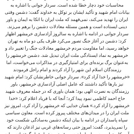
محاسبات خود دچار خطا شده است. سردار جوانی با اشاره به
بیانات امام شهید و تأکید ایشان بر توکل به خداوند گفت: دشمن وقتی
ایران را تهدید می‌کند، نمی‌فهمد که ملت ایران با اتکا به ایمان و باور
دینی ایستاده است و همین مسئله معادلات دشمن را برهم می‌زند.
سردار جوانی در ادامه با اشاره به سالروز آزادسازی خرمشهر اظهار
کرد: دشمن در آغاز جنگ تصور می‌کرد ظرف یکی دو ماه به تهران
خواهد رسید، اما مقاومت مردم خرمشهر معادلات جنگ را تغییر داد و
خرمشهر به نماد ایستادگی ملت ایران تبدیل شد. دشمن خرمشهر را
به‌عنوان برگ برنده‌ای برای امتیازگیری در مذاکرات می‌خواست، اما
رزمندگان اسلام این شهر را آزاد کردند و امام راحل فرمودند
«خرمشهر را خدا آزاد کرد». سردار جوانی خاطرنشان کرد: امام شهید
نیز بارها تأکید داشتند که عامل اصلی آزادسازی خرمشهر، باور
رزمندگان به نصرت الهی بود؛ همان باوری که در جمله معروف شهید
حاج احمد کاظمی نمود پیدا کرد؛ آنجا که با فریاد اعلام کرد: «خدا
خرمشهر را آزاد کرد.» همان خدایی که خرمشهر را آزاد کرد، امروز نیز
ملت ایران را در میدان‌های مختلف پیروز کرده است. معاون سیاسی
سپاه پاسداران در ادامه با بیان اینکه دشمن به‌سادگی شکست خود
را نمی‌پذیرد، گفت: امروز حتی رسانه‌های غربی نیز اذعان دارند که