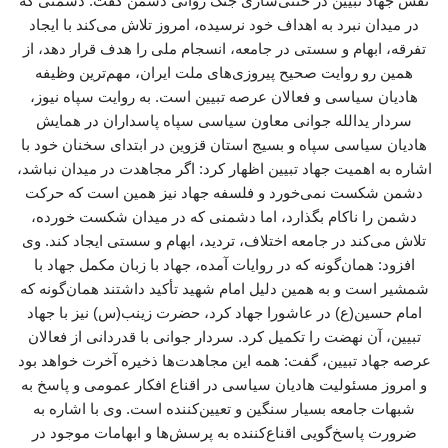
نقش جهاد تبیین در خنثی‌سازی جنگ روانی دشمن گفت: دشمنی که
در میدان نبرد به اهداف خود نرسیده، امروز تلاش می‌کند با ایجاد
تفرقه، ابهام و سستی در جامعه، انسجام ملی را هدف قرار دهد، از
همین رو روایت صحیح پیروزی‌های ملت ایران، مهم‌ترین وظیفه
هادیان سیاسی و فعالان عرصه تبیین است. به روایت سپاه نیوز،
سردار یدالله جوانی معاون سیاسی سپاه پاسداران در همایش
هادیان سیاسی سپاه و بسیج استان قزوین در ابتدای سخنان خود با
اشاره به اهمیت جهاد تبیین اظهار کرد: اگر مجاهدت در میدان نباشد،
دشمن شکست نمی‌خورد و فلسفه جهاد نیز همین است که حرکت
دشمن را ناکام بگذارد، اما دشمنی که در میدان شکست خورده،
تلاش می‌کند در جامعه اختلاف، تردید، ابهام و سستی ایجاد کند. وی
افزود: همان‌گونه که در روایات آمده، جهاد با زبان مکمل جهاد با
شمشیر است و به همین دلیل امام شهید تأکید داشتند همان‌گونه که
امام حسین(ع) در عاشورا جهاد کرد، حضرت زینب(س) نیز با جهاد
تبیین، آن نهضت را تکمیل کرد. سردار جوانی با قدردانی از فعالان
عرصه جهاد تبیین، گفت: همه این مجاهدت‌ها ذخیره آخرت خواهد بود
و امروز مسئولیت هادیان سیاسی در اقناع افکار عمومی و پاسخ به
شبهات جامعه بسیار سنگین و تعیین‌کننده است. وی با اشاره به
ضرورت پاسخ‌گویی اقناع‌کننده به پرسش‌ها و ابهامات موجود در