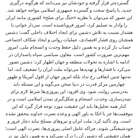
گسترده‌تر قرار گرفته و خودشان نیز می‌دانند که هرگونه درگیری
جدید، با پاسخ سخت و گسترده جمهوری اسلامی مواجه خواهد شد.
این تصور که می‌توان با نظریه «جنگ برای صلح» کشوری مانند ایران
را وادار به تسلیم کرد، امروز فروپاشیده است. سردار جوانی با
هشدار نسبت به تلاش دشمن برای ایجاد اختلاف داخلی گفت: دشمن
همچنان روی فشار اقتصادی، عملیات روانی و ایجاد شکاف اجتماعی
حساب باز کرده و به همین دلیل حفظ وحدت و انسجام ملی، امروز
مهم‌ترین ضرورت کشور است. معاون سیاسی سپاه پاسداران در
ادامه با اشاره به تحولات منطقه و جهان اظهار کرد: دشمن تصور
می‌کرد با فشارها و تهدیدها می‌تواند ملت ایران را تضعیف کند، اما
نه‌تنها چنین اتفاقی رخ نداد بلکه امروز جهان از افول آمریکا و ظهور
چهارمین مرکز قدرت در دنیا سخن می‌گوید و این مسئله باید
به‌درستی روایت شود. وی افزود: این پیروزی‌ها شرط لازم برای
تمدن‌سازی، وحدت، انسجام و شکل‌گیری تمدن اسلامی است و در
کنار همه تحلیل‌ها باید این حقیقت مورد توجه قرار گیرد که این
موفقیت‌ها جز با اتکا به باور الهی و وعده نصرت خداوند محقق نشده
است. وی تأکید کرد: ملت ایران و نیروهای مسلح نباید دچار غرور و
خودشیفتگی شوند، چراکه عامل اصلی پیروزی‌ها، نصرت الهی است؛
همان حقیقتی که دشمن آن را درک نمی‌کند و به همین دلیل نیز در