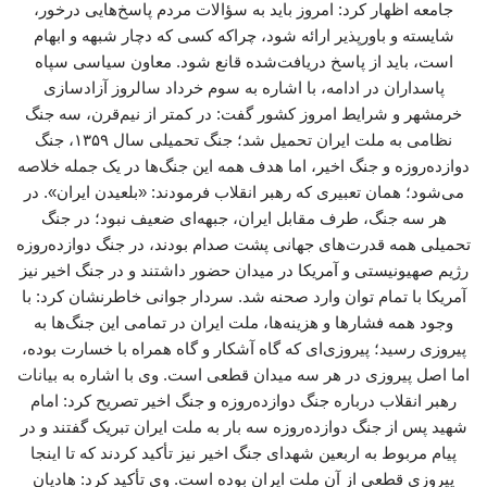
جامعه اظهار کرد: امروز باید به سؤالات مردم پاسخ‌هایی درخور،
شایسته و باورپذیر ارائه شود، چراکه کسی که دچار شبهه و ابهام
است، باید از پاسخ دریافت‌شده قانع شود. معاون سیاسی سپاه
پاسداران در ادامه، با اشاره به سوم خرداد سالروز آزادسازی
خرمشهر و شرایط امروز کشور گفت: در کمتر از نیم‌قرن، سه جنگ
نظامی به ملت ایران تحمیل شد؛ جنگ تحمیلی سال ۱۳۵۹، جنگ
دوازده‌روزه و جنگ اخیر، اما هدف همه این جنگ‌ها در یک جمله خلاصه
می‌شود؛ همان تعبیری که رهبر انقلاب فرمودند: «بلعیدن ایران». در
هر سه جنگ، طرف مقابل ایران، جبهه‌ای ضعیف نبود؛ در جنگ
تحمیلی همه قدرت‌های جهانی پشت صدام بودند، در جنگ دوازده‌روزه
رژیم صهیونیستی و آمریکا در میدان حضور داشتند و در جنگ اخیر نیز
آمریکا با تمام توان وارد صحنه شد. سردار جوانی خاطرنشان کرد: با
وجود همه فشارها و هزینه‌ها، ملت ایران در تمامی این جنگ‌ها به
پیروزی رسید؛ پیروزی‌ای که گاه آشکار و گاه همراه با خسارت بوده،
اما اصل پیروزی در هر سه میدان قطعی است. وی با اشاره به بیانات
رهبر انقلاب درباره جنگ دوازده‌روزه و جنگ اخیر تصریح کرد: امام
شهید پس از جنگ دوازده‌روزه سه بار به ملت ایران تبریک گفتند و در
پیام مربوط به اربعین شهدای جنگ اخیر نیز تأکید کردند که تا اینجا
پیروزی قطعی از آن ملت ایران بوده است. وی تأکید کرد: هادیان