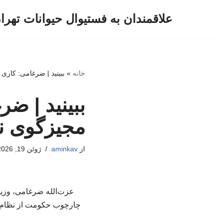
علاقمندان به فستیوال حیوانات تهرا
پرش
به
محتوا
خانه
»
ببینید | ضرغامی: کاری
ببینید | ض
مجیزگوی ن
از
aminkav
ژوئن 19, 2026
عزت‌الله ضرغامی، وزیر
چارچوب حکومت از نظام انت