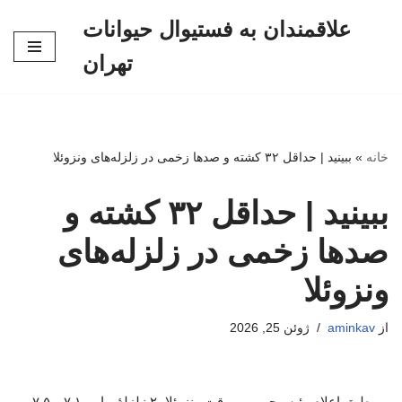
علاقمندان به فستیوال حیوانات
پرش
تهران
به
محتوا
خانه
»
ببینید | حداقل ۳۲ کشته و صدها زخمی در زلزله‌های ونزوئلا
ببینید | حداقل ۳۲ کشته و
صدها زخمی در زلزله‌های
ونزوئلا
از
aminkav
ژوئن 25, 2026
طبق اعلام رئیس‌جمهور موقت ونزوئلا، ۲ زلزلهٔ پیاپی ۷.۱ و ۷.۵