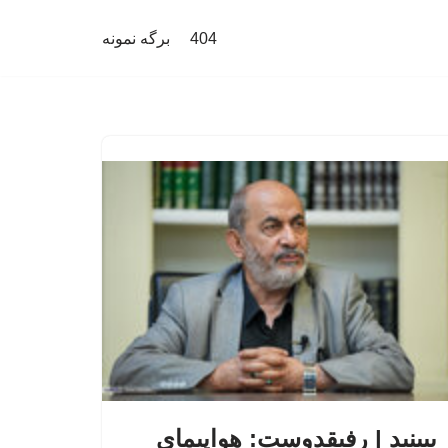
404
برگه نمونه
ببینید | رفیقدوست: هواپیمای